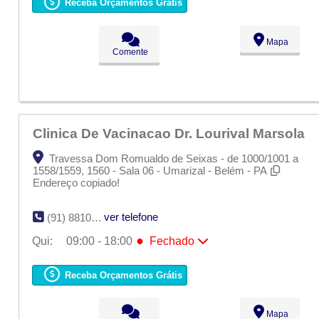
Ter:
09:00 - 18:00
Receba Orçamentos Grátis
Qua:
09:00 - 18:00
●
Qui:
09:00 - 18:00
Fechado
Sex:
09:00 - 18:00
Mapa
Sáb:
Fechado
Comente
Dom:
Fechado
Clinica De Vacinacao Dr. Lourival Marsola
Travessa Dom Romualdo de Seixas - de 1000/1001 a
1558/1559, 1560 - Sala 06 - Umarizal - Belém - PA
Endereço copiado!
ver telefone
(91) 8810-9939
●
Qui:
09:00 - 18:00
Fechado
Seg:
09:00 - 18:00
Ter:
09:00 - 18:00
Receba Orçamentos Grátis
Qua:
09:00 - 18:00
●
Qui:
09:00 - 18:00
Fechado
Sex:
09:00 - 18:00
Mapa