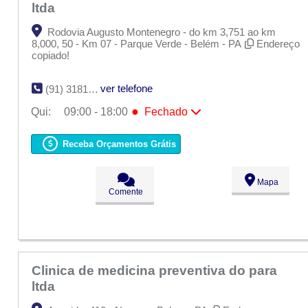
ltda
Rodovia Augusto Montenegro - do km 3,751 ao km
8,000, 50 - Km 07 - Parque Verde - Belém - PA
Endereço
copiado!
ver telefone
(91) 3181-1600
●
Qui:
09:00 - 18:00
Fechado
Seg:
09:00 - 18:00
Ter:
09:00 - 18:00
Receba Orçamentos Grátis
Qua:
09:00 - 18:00
●
Qui:
09:00 - 18:00
Fechado
Sex:
09:00 - 18:00
Mapa
Sáb:
Fechado
Comente
Dom:
Fechado
Clinica de medicina preventiva do para
ltda