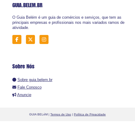
GUIA.BELEM
.BR
O Guia Belém é um guia de comércios e serviços, que tem as
principais empresas e profissionais nos mais variados ramos de
atividade.
Sobre Nós
Sobre guia.belem.br
Fale Conosco
Anuncie
GUIA BELéM |
Termos de Uso
|
Política de Privacidade