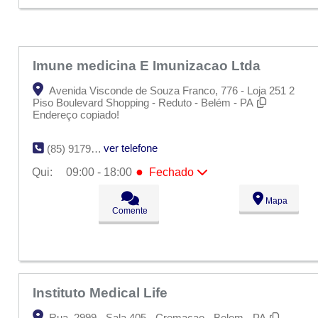
Imune medicina E Imunizacao Ltda
Avenida Visconde de Souza Franco, 776 - Loja 251 2
Piso Boulevard Shopping - Reduto - Belém - PA
Endereço copiado!
ver telefone
(85) 9179-6675
●
Qui:
09:00 - 18:00
Fechado
Seg:
09:00 - 18:00
Mapa
Ter:
09:00 - 18:00
Comente
Qua:
09:00 - 18:00
●
Qui:
09:00 - 18:00
Fechado
Sex:
09:00 - 18:00
Sáb:
Fechado
Dom:
Fechado
Instituto Medical Life
Rua, 2999 - Sala 405 - Cremacao - Belem - PA