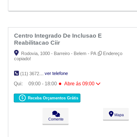
Sex:
09:00 - 18:00
Sáb:
Fechado
Dom:
Fechado
Centro Integrado De Inclusao E
Reabilitacao Ciir
Rodovia, 1000 - Barreiro - Belem - PA
Endereço
copiado!
ver telefone
(11) 3672-5136
●
Qui:
09:00 - 18:00
Abre ás 09:00
Seg:
09:00 - 18:00
Ter:
09:00 - 18:00
Receba Orçamentos Grátis
Qua:
09:00 - 18:00
●
Qui:
09:00 - 18:00
Abre ás 09:00
Sex:
09:00 - 18:00
Mapa
Sáb:
Fechado
Comente
Dom:
Fechado