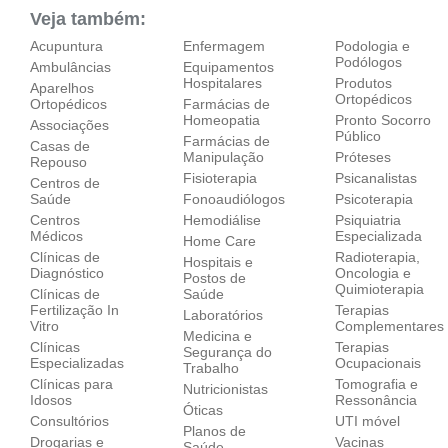
Veja também:
Acupuntura
Enfermagem
Podologia e
Podólogos
Ambulâncias
Equipamentos
Hospitalares
Produtos
Aparelhos
Ortopédicos
Ortopédicos‎
Farmácias de
Homeopatia
Pronto Socorro
Associações
Público
Farmácias de
Casas de
Manipulação
Próteses
Repouso
Fisioterapia
Psicanalistas
Centros de
Saúde
Fonoaudiólogos
Psicoterapia
Centros
Hemodiálise
Psiquiatria
Médicos
Especializada
Home Care
Clínicas de
Radioterapia,
Hospitais e
Diagnóstico
Oncologia e
Postos de
Quimioterapia
Clínicas de
Saúde
Fertilização In
Terapias
Laboratórios
Vitro
Complementares
Medicina e
Clínicas
Terapias
Segurança do
Especializadas
Ocupacionais
Trabalho
Clínicas para
Tomografia e
Nutricionistas
Idosos
Ressonância
Óticas
Consultórios
UTI móvel
Planos de
Drogarias e
Vacinas
Saúde