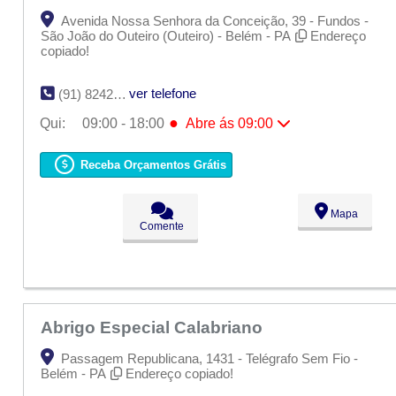
Avenida Nossa Senhora da Conceição, 39 - Fundos -
São João do Outeiro (Outeiro) - Belém - PA
Endereço
copiado!
ver telefone
(91) 8242-6373
●
Qui:
09:00 - 18:00
Abre ás 09:00
Seg:
09:00 - 18:00
Ter:
09:00 - 18:00
Receba Orçamentos Grátis
Qua:
09:00 - 18:00
●
Qui:
09:00 - 18:00
Abre ás 09:00
Sex:
09:00 - 18:00
Mapa
Sáb:
Fechado
Comente
Dom:
Fechado
Abrigo Especial Calabriano
Passagem Republicana, 1431 - Telégrafo Sem Fio -
Belém - PA
Endereço copiado!