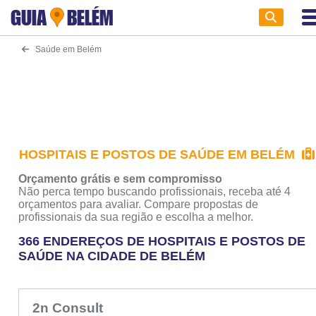
GUIA
BELÉM
Saúde em Belém
HOSPITAIS E POSTOS DE SAÚDE EM BELÉM
Orçamento grátis e sem compromisso
Não perca tempo buscando profissionais, receba até 4
orçamentos para avaliar. Compare propostas de
profissionais da sua região e escolha a melhor.
366 ENDEREÇOS DE HOSPITAIS E POSTOS DE
SAÚDE NA CIDADE DE BELÉM
2n Consult