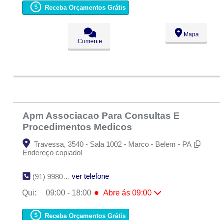
Ter:
09:00 - 18:00
Receba Orçamentos Grátis
Qua:
09:00 - 18:00
●
Qui:
09:00 - 18:00
Abre ás 09:00
Sex:
09:00 - 18:00
Mapa
Sáb:
Fechado
Comente
Dom:
Fechado
Apm Associacao Para Consultas E
Procedimentos Medicos
Travessa, 3540 - Sala 1002 - Marco - Belem - PA
Endereço copiado!
ver telefone
(91) 9980-3903
●
Qui:
09:00 - 18:00
Abre ás 09:00
Seg:
09:00 - 18:00
Ter:
09:00 - 18:00
Receba Orçamentos Grátis