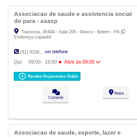
Associacao de saude e assistencia social
do para - asasp
Travessa, 3540A - Sala 205 - Marco - Belem - PA
Endereço copiado!
ver telefone
(91) 9158-8261
●
Qui:
09:00 - 18:00
Abre ás 09:00
Seg:
09:00 - 18:00
Ter:
09:00 - 18:00
Receba Orçamentos Grátis
Qua:
09:00 - 18:00
●
Qui:
09:00 - 18:00
Abre ás 09:00
Sex:
09:00 - 18:00
Mapa
Sáb:
Fechado
Comente
Dom:
Fechado
Associacao de saude, esporte, lazer e