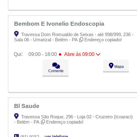
Bembom E Ivonelio Endoscopia
Travessa Dom Romualdo de Seixas - até 998/999, 236 -
Sala 06 - Umarizal - Belém - PA
Endereço copiado!
●
Qui:
09:00 - 18:00
Abre ás 09:00
Seg:
09:00 - 18:00
Mapa
Ter:
09:00 - 18:00
Comente
Qua:
09:00 - 18:00
●
Qui:
09:00 - 18:00
Abre ás 09:00
Sex:
09:00 - 18:00
Sáb:
Fechado
Dom:
Fechado
Bl Saude
Travessa São Roque, 296 - Loja 02 - Cruzeiro (Icoaraci)
- Belém - PA
Endereço copiado!
ver telefone
(91) 9152-1615