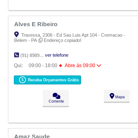
Alves E Ribeiro
Travessa, 2306 - Ed Sao Luis Apt 104 - Cremacao -
Belem - PA
Endereço copiado!
ver telefone
(91) 8989-8888
●
Qui:
09:00 - 18:00
Abre ás 09:00
Seg:
09:00 - 18:00
Ter:
09:00 - 18:00
Receba Orçamentos Grátis
Qua:
09:00 - 18:00
●
Qui:
09:00 - 18:00
Abre ás 09:00
Sex:
09:00 - 18:00
Mapa
Sáb:
Fechado
Comente
Dom:
Fechado
Amaz Saude