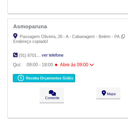
Asmoparuna
Passagem Oliveira, 26 - A - Cabanagem - Belém - PA
Endereço copiado!
ver telefone
(91) 8701-9266
●
Qui:
09:00 - 18:00
Abre ás 09:00
Seg:
09:00 - 18:00
Ter:
09:00 - 18:00
Receba Orçamentos Grátis
Qua:
09:00 - 18:00
●
Qui:
09:00 - 18:00
Abre ás 09:00
Sex:
09:00 - 18:00
Mapa
Sáb:
Fechado
Comente
Dom:
Fechado