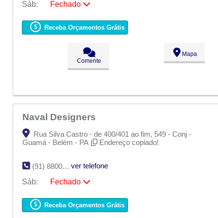
Sáb:
Fechado
Seg:
09:00 - 18:00
Ter:
09:00 - 18:00
Receba Orçamentos Grátis
Qua:
09:00 - 18:00
Qui:
09:00 - 18:00
Sex:
09:00 - 18:00
Mapa
Sáb:
Fechado
Comente
Dom:
Fechado
Naval Designers
Rua Silva Castro - de 400/401 ao fim, 549 - Conj -
Guamá - Belém - PA
Endereço copiado!
ver telefone
(91) 8800-6922
Sáb:
Fechado
Seg:
09:00 - 18:00
Ter:
09:00 - 18:00
Receba Orçamentos Grátis
Qua:
09:00 - 18:00