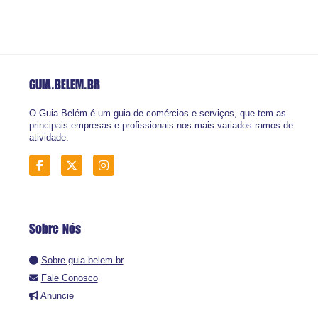
GUIA.BELEM
.BR
O Guia Belém é um guia de comércios e serviços, que tem as
principais empresas e profissionais nos mais variados ramos de
atividade.
Sobre Nós
Sobre guia.belem.br
Fale Conosco
Anuncie