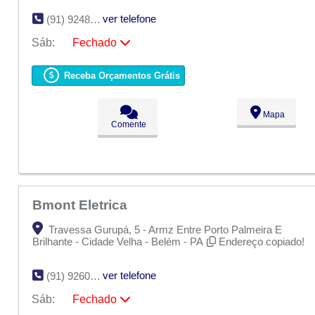
ver telefone
(91) 9248-7103
Sáb:
Fechado
Seg:
09:00 - 18:00
Ter:
09:00 - 18:00
Receba Orçamentos Grátis
Qua:
09:00 - 18:00
Qui:
09:00 - 18:00
Sex:
09:00 - 18:00
Mapa
Sáb:
Fechado
Comente
Dom:
Fechado
Bmont Eletrica
Travessa Gurupá, 5 - Armz Entre Porto Palmeira E
Brilhante - Cidade Velha - Belém - PA
Endereço copiado!
ver telefone
(91) 9260-2812
Sáb:
Fechado