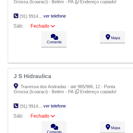
Grossa (Icoaraci) - Belém - PA
Endereço copiado!
ver telefone
(91) 9914-5934
Sáb:
Fechado
Seg:
09:00 - 18:00
Mapa
Ter:
09:00 - 18:00
Comente
Qua:
09:00 - 18:00
Qui:
09:00 - 18:00
Sex:
09:00 - 18:00
Sáb:
Fechado
Dom:
Fechado
J S Hidraulica
Travessa dos Andradas - até 985/986, 12 - Ponta
Grossa (Icoaraci) - Belém - PA
Endereço copiado!
ver telefone
(91) 9914-5934
Sáb:
Fechado
Seg:
09:00 - 18:00
Mapa
Ter:
09:00 - 18:00
Comente