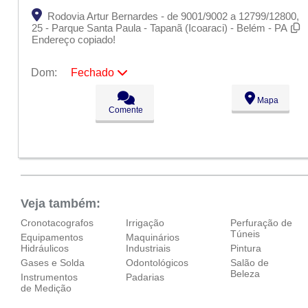
Rodovia Artur Bernardes - de 9001/9002 a 12799/12800,
25 - Parque Santa Paula - Tapanã (Icoaraci) - Belém - PA
Endereço copiado!
Dom:
Fechado
Seg:
09:00 - 18:00
Mapa
Ter:
09:00 - 18:00
Comente
Qua:
09:00 - 18:00
Qui:
09:00 - 18:00
Sex:
09:00 - 18:00
Sáb:
Fechado
Dom:
Fechado
Veja também:
Cronotacografos
Irrigação
Perfuração de
Túneis
Equipamentos
Maquinários
Hidráulicos
Industriais
Pintura
Gases e Solda
Odontológicos
Salão de
Beleza
Instrumentos
Padarias
de Medição