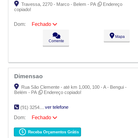
Travessa, 2270 - Marco - Belem - PA
Endereço
copiado!
Dom:
Fechado
Seg:
09:00 - 18:00
Mapa
Ter:
09:00 - 18:00
Comente
Qua:
09:00 - 18:00
Qui:
09:00 - 18:00
Sex:
09:00 - 18:00
Sáb:
Fechado
Dom:
Fechado
Dimensao
Rua São Clemente - até km 1,000, 100 - A - Bengui -
Belém - PA
Endereço copiado!
ver telefone
(91) 3254-7414
Dom:
Fechado
Seg:
09:00 - 18:00
Ter:
09:00 - 18:00
Receba Orçamentos Grátis
Qua:
09:00 - 18:00