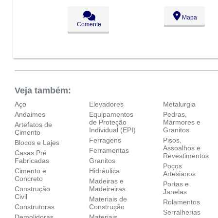
Qui:
09:00 - 18:00
Sex:
09:00 - 18:00
Mapa
Sáb:
Fechado
Comente
Dom:
Fechado
Veja também:
Aço
Elevadores
Metalurgia
Andaimes
Equipamentos
Pedras,
de Proteção
Mármores e
Artefatos de
Individual (EPI)
Granitos
Cimento
Ferragens
Pisos,
Blocos e Lajes
Assoalhos e
Ferramentas
Casas Pré
Revestimentos
Fabricadas
Granitos
Poços
Cimento e
Hidráulica
Artesianos
Concreto
Madeiras e
Portas e
Construção
Madeireiras
Janelas
Civil
Materiais de
Rolamentos
Construtoras
Construção
Serralherias
Demolidoras
Materiais