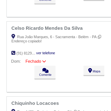
Qua:
09:00 - 18:00
Qui:
09:00 - 18:00
Sex:
09:00 - 18:00
Sáb:
Fechado
Dom:
Fechado
Celso Ricardo Mendes Da Silva
Rua João Marques, 6 - Sacramenta - Belém - PA
Endereço copiado!
ver telefone
(91) 8129-2690
Dom:
Fechado
Seg:
09:00 - 18:00
Mapa
Ter:
09:00 - 18:00
Comente
Qua:
09:00 - 18:00
Qui:
09:00 - 18:00
Sex:
09:00 - 18:00
Sáb:
Fechado
Dom:
Fechado
Chiquinho Locacoes