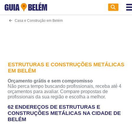
GUIA
BELÉM
Casa e Construção em Belém
ESTRUTURAS E CONSTRUÇÕES METÁLICAS
EM BELÉM
Orçamento grátis e sem compromisso
Não perca tempo buscando profissionais, receba até 4
orçamentos para avaliar. Compare propostas de
profissionais da sua região e escolha a melhor.
62 ENDEREÇOS DE ESTRUTURAS E
CONSTRUÇÕES METÁLICAS NA CIDADE DE
BELÉM