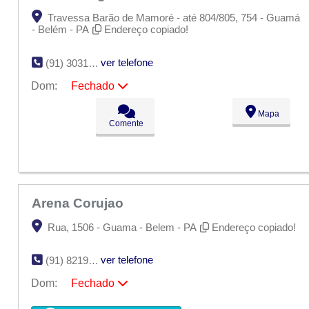
Travessa Barão de Mamoré - até 804/805, 754 - Guamá
- Belém - PA
Endereço copiado!
ver telefone
(91) 3031-8336
Dom:
Fechado
Seg:
09:00 - 18:00
Mapa
Ter:
09:00 - 18:00
Comente
Qua:
09:00 - 18:00
Qui:
09:00 - 18:00
Sex:
09:00 - 18:00
Sáb:
Fechado
Dom:
Fechado
Arena Corujao
Rua, 1506 - Guama - Belem - PA
Endereço copiado!
ver telefone
(91) 8219-5879
Dom:
Fechado
Seg:
09:00 - 18:00