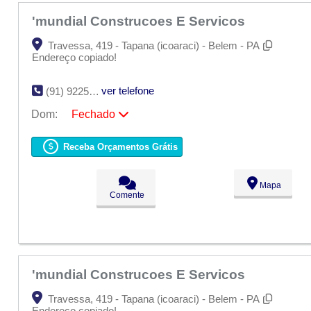
'mundial Construcoes E Servicos
Travessa, 419 - Tapana (icoaraci) - Belem - PA
Endereço copiado!
ver telefone
(91) 9225-7247
Dom:
Fechado
Seg:
09:00 - 18:00
Ter:
09:00 - 18:00
Receba Orçamentos Grátis
Qua:
09:00 - 18:00
Qui:
09:00 - 18:00
Sex:
09:00 - 18:00
Mapa
Sáb:
Fechado
Comente
Dom:
Fechado
'mundial Construcoes E Servicos
Travessa, 419 - Tapana (icoaraci) - Belem - PA
Endereço copiado!