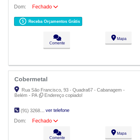
Dom:
Fechado
Seg:
09:00 - 18:00
Ter:
09:00 - 18:00
Receba Orçamentos Grátis
Qua:
09:00 - 18:00
Qui:
09:00 - 18:00
Sex:
09:00 - 18:00
Mapa
Sáb:
Fechado
Comente
Dom:
Fechado
Cobermetal
Rua São Francisco, 93 - Quadra67 - Cabanagem -
Belém - PA
Endereço copiado!
ver telefone
(91) 3268-5581
Dom:
Fechado
Seg:
09:00 - 18:00
Mapa
Ter:
09:00 - 18:00
Comente